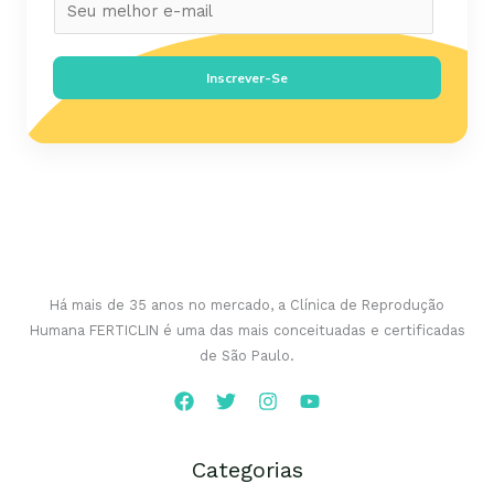
E
m
a
Inscrever-Se
i
l
*
Há mais de 35 anos no mercado, a Clínica de Reprodução
Humana FERTICLIN é uma das mais conceituadas e certificadas
de São Paulo.
Categorias